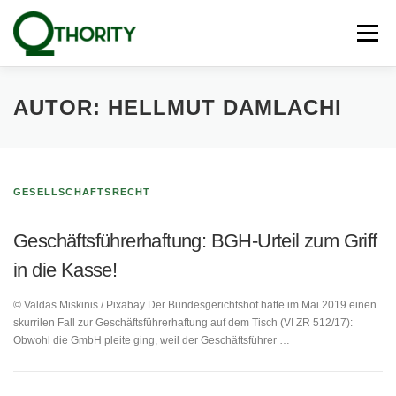
Zum
Inhalt
Menü
springen
PRODUKTE
UNSERE EXPERTEN
BLOG
AUTOR:
HELLMUT DAMLACHI
PRESSE
NEWSLETTER
KONTAKT
GESELLSCHAFTSRECHT
Geschäftsführerhaftung: BGH-Urteil zum Griff
in die Kasse!
© Valdas Miskinis / Pixabay Der Bundesgerichtshof hatte im Mai 2019 einen
skurrilen Fall zur Geschäftsführerhaftung auf dem Tisch (VI ZR 512/17):
Obwohl die GmbH pleite ging, weil der Geschäftsführer …