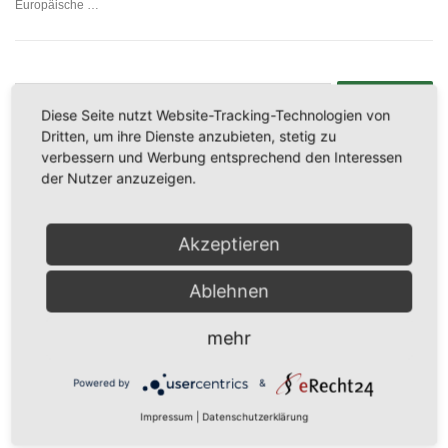
Europäische …
Suche
nach:
Diese Seite nutzt Website-Tracking-Technologien von
Dritten, um ihre Dienste anzubieten, stetig zu
verbessern und Werbung entsprechend den Interessen
der Nutzer anzuzeigen.
NEUESTE BEITRÄGE
Das (eingeschränkte) Recht, Recht zu bekommen
Akzeptieren
Keine Entschädigung für Landung an nahegelegenen alternativen
Ablehnen
Flughäfen
mehr
Aktuelle Corona-Änderungen im Arbeitsrecht – Notbremse,
Home-Office-Pflicht & Co.
Powered by
&
Impressum
|
Datenschutzerklärung