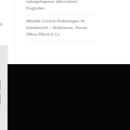
nahegelegenen alternativen
Flughäfen
Aktuelle Corona-Änderungen im
nd
Arbeitsrecht – Notbremse, Home-
Office-Pflicht & Co.