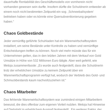
dauerhafte Rentabilität des Geschäftsmodells von vornherein nicht
vorhanden gewesen sein durfte. Insofern dürfte die Schuldnerin entweder ab
einem noch nicht bestimmten Zeitpunkt ein sog. ‚Schneeballsystem‘
betrieben haben oder es könnte eine Quersubventionierung gegeben
haben.“
Chaos Goldbestände
Jeder vernünftig geführte Schuhladen hat ein Warenwirtschaftssystem
installiert, um seine Bestände unter Kontrolle zu haben und vernünftige
Entscheidungen treffen zu können. Noch viel mehr müsste das für ein
Unternehmen gelten, das in den letzten Jahren mit dem Verkauf von Gold
Umsätze in Höhe von 532 Millionen Euro tätigte. Aber weit gefehlt, wie
Metoja zusammenfasste: „Es wurde auch festgestellt, dass die Schuldnerin
trotz der erheblichen Umsätze zu keinem Zeitpunkt über ein
Warenwirtschaftsprogramm verfügt hat, wodurch der Verbleib des Gold- und
Schmuckbestands kaum nachvollzuziehen ist.“
Chaos Mitarbeiter
Das fehlende Warenwirtschaftssystem war zumindest einigen Mitarbeitern
bewusst, die dies offenbar zum eigenen Vorteil nutzten. Metoja hat Hinweise
auf Diebstahl in erheblichem Ausmaß festgestellt: „Ein weiterer Faktor, der