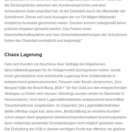
die Deckungslücke zwischen den Kundenansprüchen und dem
vorhandenen Gold vergrößert hat, ist der Diebstahl durch die Mitarbeiter der
Schuldnerin. Dieser soll nach Aussagen der vor Ort tätigen Mitarbeiter
erhebliche Ausmaße genommen haben. Darüber können naturgemäß keine
präzisen Angaben gemacht werden. Das Fehlen eines
Warenwirtschaftssystems und laxe Sicherheitsvorkehrungen der Schuldnerin
haben den Diebstahl ermöglicht und begünstigt.“
Chaos Lagerung
Falls sich Kunden vor Abschluss ihrer Verträge die Allgemeinen
Geschäftsbedingungen für ihr Anlagemodell durchgelesen haben, wurde
ihnen grundsätzlich eine individuelle Lagerung ihrer Goldbestände in
entsprechend gekennzeichneten Tresoren oder Boxen versprochen. Zum
Beispiel hätte die Beschriftung „BGK+“ für das Gold aus den entsprechenden
Verträgen zu finden sein müssen. Allerdings wurden weder im Stammsitz in
Heusenstamm, noch beim Lagerstättenbetreiber entsprechend beschriftete
Tresorbehältnisse vorgefunden. Im Gegenteil: Der Lagerstättenbetreiber
stellte offenbar sogar klar, dass eine „Besitzmittlung an einzelne Kunden“
schon wegen dann gegebener Geldwäscheproblematiken beziehungsweise
dann notwendig werdender Einzelprüfungen nicht möglich gewesen wäre.
Die Einhaltung der AGB in diesem wichtigen Punkt war offenbar nie geplant.