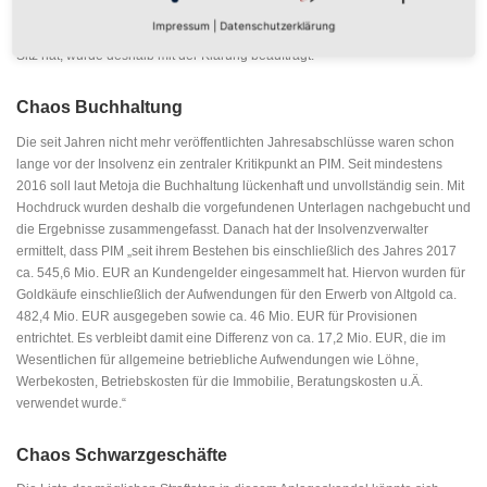
türkische Scheideanstalt hat offenbar eine aufklärende Auskunft bisher
Impressum
|
Datenschutzerklärung
verweigert. Die Kanzlei Graf von Westphalen, die auch in der Türkei einen
Sitz hat, wurde deshalb mit der Klärung beauftragt.
Chaos Buchhaltung
Die seit Jahren nicht mehr veröffentlichten Jahresabschlüsse waren schon
lange vor der Insolvenz ein zentraler Kritikpunkt an PIM. Seit mindestens
2016 soll laut Metoja die Buchhaltung lückenhaft und unvollständig sein. Mit
Hochdruck wurden deshalb die vorgefundenen Unterlagen nachgebucht und
die Ergebnisse zusammengefasst. Danach hat der Insolvenzverwalter
ermittelt, dass PIM „seit ihrem Bestehen bis einschließlich des Jahres 2017
ca. 545,6 Mio. EUR an Kundengelder eingesammelt hat. Hiervon wurden für
Goldkäufe einschließlich der Aufwendungen für den Erwerb von Altgold ca.
482,4 Mio. EUR ausgegeben sowie ca. 46 Mio. EUR für Provisionen
entrichtet. Es verbleibt damit eine Differenz von ca. 17,2 Mio. EUR, die im
Wesentlichen für allgemeine betriebliche Aufwendungen wie Löhne,
Werbekosten, Betriebskosten für die Immobilie, Beratungskosten u.Ä.
verwendet wurde.“
Chaos Schwarzgeschäfte