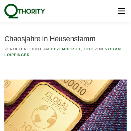
Zum
Inhalt
Menü
springen
PRODUKTE
UNSERE EXPERTEN
BLOG
Chaosjahre in Heusenstamm
VERÖFFENTLICHT AM
DEZEMBER 13, 2019
VON
STEFAN
PRESSE
NEWSLETTER
KONTAKT
LOIPFINGER