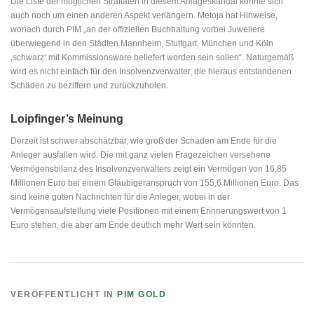
Die Liste der möglichen Straftaten in diesem Anlageskandal könnte sich
auch noch um einen anderen Aspekt verlängern. Metoja hat Hinweise,
wonach durch PIM „an der offiziellen Buchhaltung vorbei Juweliere
überwiegend in den Städten Mannheim, Stuttgart, München und Köln
‚schwarz‘ mit Kommissionsware beliefert worden sein sollen“. Naturgemäß
wird es nicht einfach für den Insolvenzverwalter, die hieraus entstandenen
Schäden zu beziffern und zurückzuholen.
Loipfinger’s Meinung
Derzeit ist schwer abschätzbar, wie groß der Schaden am Ende für die
Anleger ausfallen wird. Die mit ganz vielen Fragezeichen versehene
Vermögensbilanz des Insolvenzverwalters zeigt ein Vermögen von 16,85
Millionen Euro bei einem Gläubigeranspruch von 155,6 Millionen Euro. Das
sind keine guten Nachrichten für die Anleger, wobei in der
Vermögensaufstellung viele Positionen mit einem Erinnerungswert von 1
Euro stehen, die aber am Ende deutlich mehr Wert sein könnten.
VERÖFFENTLICHT IN
PIM GOLD