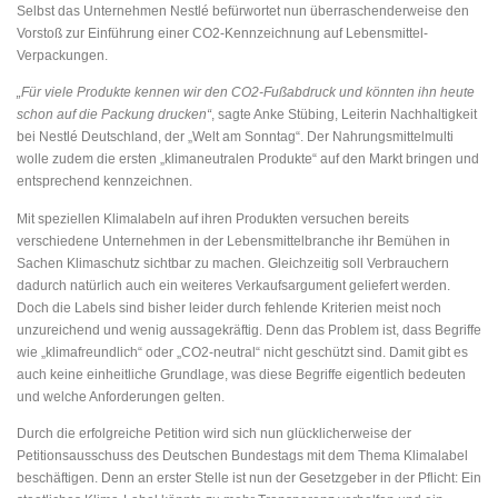
Selbst das Unternehmen Nestlé befürwortet nun überraschenderweise den
Vorstoß zur Einführung einer CO2-Kennzeichnung auf Lebensmittel-
Verpackungen.
„Für viele Produkte kennen wir den CO2-Fußabdruck und könnten ihn heute
schon auf die Packung drucken“
, sagte Anke Stübing, Leiterin Nachhaltigkeit
bei Nestlé Deutschland, der „Welt am Sonntag“. Der Nahrungsmittelmulti
wolle zudem die ersten „klimaneutralen Produkte“ auf den Markt bringen und
entsprechend kennzeichnen.
Mit speziellen Klimalabeln auf ihren Produkten versuchen bereits
verschiedene Unternehmen in der Lebensmittelbranche ihr Bemühen in
Sachen Klimaschutz sichtbar zu machen. Gleichzeitig soll Verbrauchern
dadurch natürlich auch ein weiteres Verkaufsargument geliefert werden.
Doch die Labels sind bisher leider durch fehlende Kriterien meist noch
unzureichend und wenig aussagekräftig. Denn das Problem ist, dass Begriffe
wie „klimafreundlich“ oder „CO2-neutral“ nicht geschützt sind. Damit gibt es
auch keine einheitliche Grundlage, was diese Begriffe eigentlich bedeuten
und welche Anforderungen gelten.
Durch die erfolgreiche Petition wird sich nun glücklicherweise der
Petitionsausschuss des Deutschen Bundestags mit dem Thema Klimalabel
beschäftigen. Denn an erster Stelle ist nun der Gesetzgeber in der Pflicht: Ein