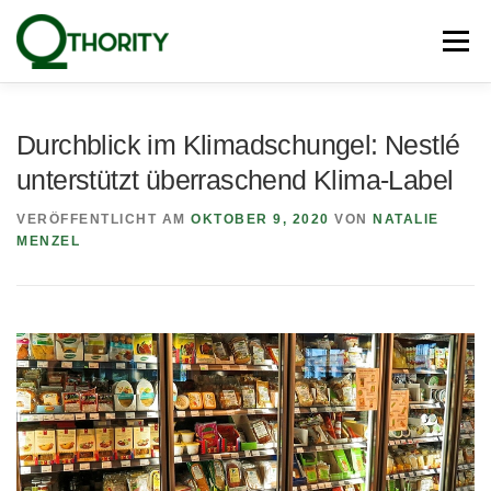
Zum
Inhalt
Menü
springen
PRODUKTE
UNSERE EXPERTEN
BLOG
Durchblick im Klimadschungel: Nestlé
unterstützt überraschend Klima-Label
PRESSE
NEWSLETTER
KONTAKT
VERÖFFENTLICHT AM
OKTOBER 9, 2020
VON
NATALIE
MENZEL