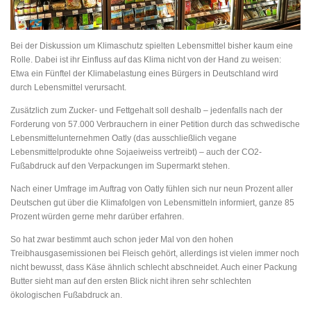
Bei der Diskussion um Klimaschutz spielten Lebensmittel bisher kaum eine
Rolle. Dabei ist ihr Einfluss auf das Klima nicht von der Hand zu weisen:
Etwa ein Fünftel der Klimabelastung eines Bürgers in Deutschland wird
durch Lebensmittel verursacht.
Zusätzlich zum Zucker- und Fettgehalt soll deshalb – jedenfalls nach der
Forderung von 57.000 Verbrauchern in einer Petition durch das schwedische
Lebensmittelunternehmen Oatly (das ausschließlich vegane
Lebensmittelprodukte ohne Sojaeiweiss vertreibt) – auch der CO2-
Fußabdruck auf den Verpackungen im Supermarkt stehen.
Nach einer Umfrage im Auftrag von Oatly fühlen sich nur neun Prozent aller
Deutschen gut über die Klimafolgen von Lebensmitteln informiert, ganze 85
Prozent würden gerne mehr darüber erfahren.
So hat zwar bestimmt auch schon jeder Mal von den hohen
Treibhausgasemissionen bei Fleisch gehört, allerdings ist vielen immer noch
nicht bewusst, dass Käse ähnlich schlecht abschneidet. Auch einer Packung
Butter sieht man auf den ersten Blick nicht ihren sehr schlechten
ökologischen Fußabdruck an.