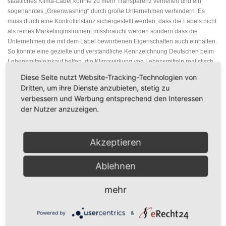
staatliches Klima-Label könnte zu mehr Transparenz verhelfen und ein
sogenanntes „Greenwashing“ durch große Unternehmen verhindern. Es
muss durch eine Kontrollinstanz sichergestellt werden, dass die Labels nicht
als reines Marketinginstrument missbraucht werden sondern dass die
Unternehmen die mit dem Label beworbenen Eigenschaften auch einhalten.
So könnte eine gezielte und verständliche Kennzeichnung Deutschen beim
Lebensmitteleinkauf helfen, die Klimawirkung von Lebensmitteln realistisch
einzuschätzen – sogar bei einem Einkauf von Nestlé-Produkten.
Diese Seite nutzt Website-Tracking-Technologien von
Dritten, um ihre Dienste anzubieten, stetig zu
Haben Sie noch Fragen? Dann kontaktieren Sie uns ganz einfach
hier
. Und
verbessern und Werbung entsprechend den Interessen
wenn Sie zu spannenden und aktuellen Rechtsthemen nichts mehr
der Nutzer anzuzeigen.
verpassen möchten, dann können Sie
hier
unseren kostenlosen Newsletter
abonnieren.
Akzeptieren
Bild von
Kevin Phillips
auf
Pixabay
Ablehnen
mehr
VERÖFFENTLICHT IN
UNKATEGORISIERT
Powered by
&