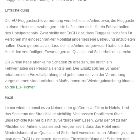
Entscheidung
Die EU-Fluggastrechteverordnung verpflichtet die Airline zwar, die Fluggäste
in einem Hotel unterzubringen – sie haftet aber nicht für ein Fehlverhalten
des Hotelpersonals. Zwar stellte der EuGH klar, dass Fluggesellschaften für
Personen mit eingeschränkter Mobilität angemessene Betreuung anzubieten
hätten. Dazu gehöre auch, dass sich die Airline vergewissert habe, ob das
Hotel den vernünftigen Erwartungen an Qualität und Sicherheit entspreche.
Die Airline habe aber keine Schäden zu ersetzen, die durch ein
Fehlverhalten des Personals entstehen. Der Ersatz solcher Schäden
erfordere eine Einzelfallprüfung und gehe über die von der Verordnung
vorgesehenen standardisierten Maßnahmen zur Wiedergutmachung hinaus,
so die EU-Richter
.
Fazit
Immer wieder kommt es zu kleinen oder größeren Unfällen in Hotels. Und
das Spektrum der Streitfälle ist vielfältig: Von nassen Poolfliesen über
ungeschickte Kellner bis hin zu verdorbenem Essen. Zwar gehört zu den
Pflichten der Airline, dass sie sich vergewissert, dass das Hotel einen
Mindeststandard an Qualität und Sicherheit vorweisen kann. Allerdings kann
man dem EuGH zustimmen, dass eine Einzelfallprüfung der Schäden den