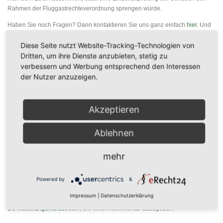
Rahmen der Fluggastrechteverordnung sprengen würde.
Haben Sie noch Fragen? Dann kontaktieren Sie uns ganz einfach
hier
. Und
wenn Sie zu spannenden und aktuellen Rechtsthemen nichts mehr
Diese Seite nutzt Website-Tracking-Technologien von
verpassen möchten, dann können Sie
hier
unseren kostenlosen Newsletter
abonnieren.
Dritten, um ihre Dienste anzubieten, stetig zu
verbessern und Werbung entsprechend den Interessen
der Nutzer anzuzeigen.
Photo by
Bao Menglong
on
Unsplash
Akzeptieren
VERÖFFENTLICHT IN
REISERECHT
Ablehnen
mehr
Powered by
&
SCHREIBE EINEN KOMMENTAR
Impressum
|
Datenschutzerklärung
Du musst
angemeldet
sein, um einen Kommentar abzugeben.