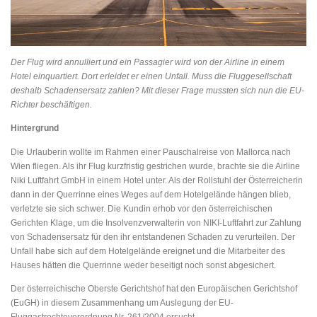
Der Flug wird annulliert und ein Passagier wird von der Airline in einem
Hotel einquartiert. Dort erleidet er einen Unfall. Muss die Fluggesellschaft
deshalb Schadensersatz zahlen? Mit dieser Frage mussten sich nun die EU-
Richter beschäftigen.
Hintergrund
Die Urlauberin wollte im Rahmen einer Pauschalreise von Mallorca nach
Wien fliegen. Als ihr Flug kurzfristig gestrichen wurde, brachte sie die Airline
Niki Luftfahrt GmbH in einem Hotel unter. Als der Rollstuhl der Österreicherin
dann in der Querrinne eines Weges auf dem Hotelgelände hängen blieb,
verletzte sie sich schwer. Die Kundin erhob vor den österreichischen
Gerichten Klage, um die Insolvenzverwalterin von NIKI-Luftfahrt zur Zahlung
von Schadensersatz für den ihr entstandenen Schaden zu verurteilen. Der
Unfall habe sich auf dem Hotelgelände ereignet und die Mitarbeiter des
Hauses hätten die Querrinne weder beseitigt noch sonst abgesichert.
Der österreichische Oberste Gerichtshof hat den Europäischen Gerichtshof
(EuGH) in diesem Zusammenhang um Auslegung der EU-
Fluggastrechteverordnung Nr. 261/2004 ersucht.