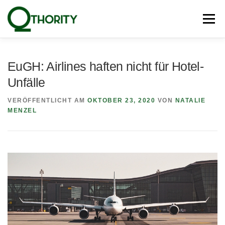
Zum
Inhalt
Menü
springen
PRODUKTE
UNSERE EXPERTEN
BLOG
EuGH: Airlines haften nicht für Hotel-
Unfälle
PRESSE
NEWSLETTER
KONTAKT
VERÖFFENTLICHT AM
OKTOBER 23, 2020
VON
NATALIE
MENZEL