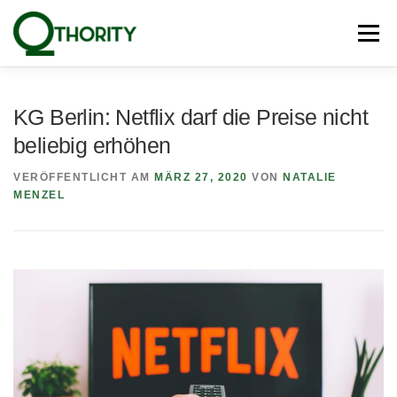
Zum
Inhalt
Menü
springen
PRODUKTE
UNSERE EXPERTEN
BLOG
KG Berlin: Netflix darf die Preise nicht
beliebig erhöhen
PRESSE
NEWSLETTER
KONTAKT
VERÖFFENTLICHT AM
MÄRZ 27, 2020
VON
NATALIE
MENZEL