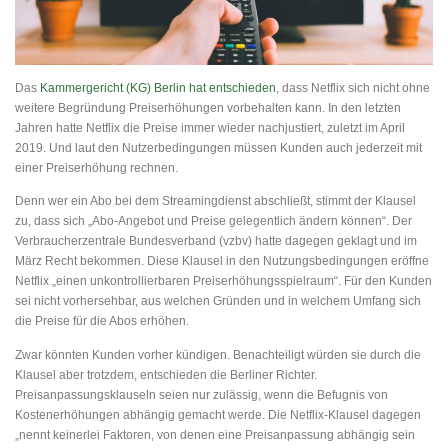
Das
Kammergericht (KG) Berlin hat entschieden
, dass Netflix sich nicht ohne
weitere Begründung Preiserhöhungen vorbehalten kann. In den letzten
Jahren hatte Netflix die Preise immer wieder nachjustiert, zuletzt im April
2019. Und laut den Nutzerbedingungen müssen Kunden auch jederzeit mit
einer Preiserhöhung rechnen.
Denn wer ein Abo bei dem Streamingdienst abschließt, stimmt der Klausel
zu, dass sich „Abo-Angebot und Preise gelegentlich ändern können“. Der
Verbraucherzentrale Bundesverband (vzbv) hatte dagegen geklagt und im
März Recht bekommen. Diese Klausel in den Nutzungsbedingungen eröffne
Netflix „einen unkontrollierbaren Preiserhöhungsspielraum“. Für den Kunden
sei nicht vorhersehbar, aus welchen Gründen und in welchem Umfang sich
die Preise für die Abos erhöhen.
Zwar könnten Kunden vorher kündigen. Benachteiligt würden sie durch die
Klausel aber trotzdem, entschieden die Berliner Richter.
Preisanpassungsklauseln seien nur zulässig, wenn die Befugnis von
Kostenerhöhungen abhängig gemacht werde. Die Netflix-Klausel dagegen
„nennt keinerlei Faktoren, von denen eine Preisanpassung abhängig sein