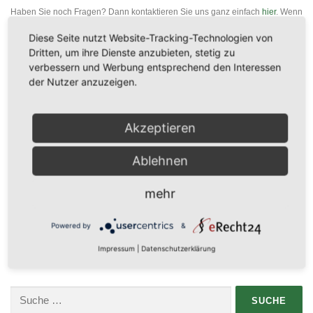
Haben Sie noch Fragen? Dann kontaktieren Sie uns ganz einfach
hier
. Wenn
Sie zu spannenden und aktuellen Rechtsthemen nichts mehr verpassen
Diese Seite nutzt Website-Tracking-Technologien von
möchten, dann können Sie
hier
unseren kostenlosen Newsletter abonnieren.
Dritten, um ihre Dienste anzubieten, stetig zu
Photo by
freestocks
on
Unsplash
verbessern und Werbung entsprechend den Interessen
der Nutzer anzuzeigen.
Akzeptieren
VERÖFFENTLICHT IN
URHEBER- UND MEDIENRECHT
Ablehnen
mehr
SCHREIBE EINEN KOMMENTAR
Powered by
&
Du musst
angemeldet
sein, um einen Kommentar abzugeben.
Impressum
|
Datenschutzerklärung
Suche
nach: