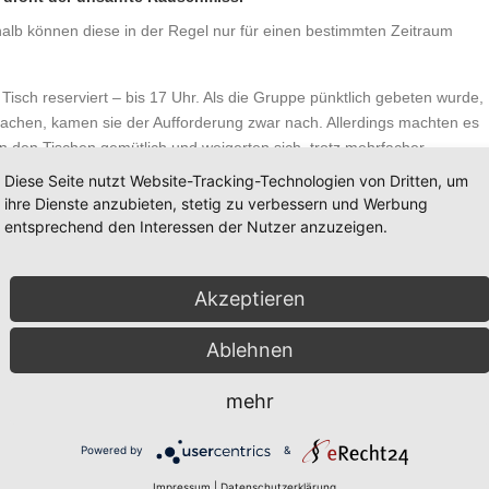
eshalb können diese in der Regel nur für einen bestimmten Zeitraum
Tisch reserviert – bis 17 Uhr. Als die Gruppe pünktlich gebeten wurde,
 machen, kamen sie der Aufforderung zwar nach. Allerdings machten es
 den Tischen gemütlich und weigerten sich, trotz mehrfacher
öbeleien der fünf Männer kamen nicht gut an: Einer der
Diese Seite nutzt Website-Tracking-Technologien von Dritten, um
iff und entfernte ihn so aus dem Lokal. Hierbei zog er sich einen
ihre Dienste anzubieten, stetig zu verbessern und Werbung
und forderte deshalb Schmerzensgeld.
entsprechend den Interessen der Nutzer anzuzeigen.
eil vom 2007-11-23
die Ansicht, dass die Maßnahme des
ewesen sei. Darüber hinaus könne sich der Betrunkene die Verletzung
Akzeptieren
Ablehnen
 oder das Fahrrad stehen zu lassen.
mehr
röhlichen Abend seine Gefahren: Nach einem Besuch auf dem Oktoberfes
axi nach Hause und musste sich während der Fahrt infolge Übelkeit
Powered by
&
gast grundsätzlich die vollen Reinigungskosten des Taxis tragen, den
Impressum
|
Datenschutzerklärung