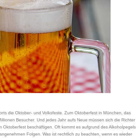
rorts die Oktober- und Volksfeste. Zum Oktoberfest in München, das
illionen Besucher. Und jedes Jahr aufs Neue müssen sich die Richter
 Oktoberfest beschäftigen. Oft kommt es aufgrund des Alkoholpegels
angenehmen Folgen. Was ist rechtlich zu beachten, wenn es wieder