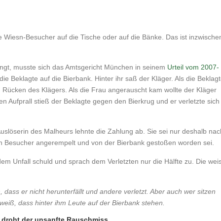
e Wiesn-Besucher auf die Tische oder auf die Bänke. Das ist inzwische
ringt, musste sich das Amtsgericht München in seinem
Urteil vom 2007-
e Beklagte auf die Bierbank. Hinter ihr saß der Kläger. Als die Beklag
en Rücken des Klägers. Als die Frau angerauscht kam wollte der Kläger
 Aufprall stieß der Beklagte gegen den Bierkrug und er verletzte sich
uslöserin des Malheurs lehnte die Zahlung ab. Sie sei nur deshalb nac
eren Besucher angerempelt und von der Bierbank gestoßen worden sei.
m Unfall schuld und sprach dem Verletzten nur die Hälfte zu. Die wei
 dass er nicht herunterfällt und andere verletzt. Aber auch wer sitzen
eiß, dass hinter ihm Leute auf der Bierbank stehen.
t droht der unsanfte Rauschmiss.