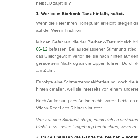
heißt „O’zapft is“?
1. Wer beim Bierbank-Tanz hinfällt, haftet.
Wenn die Feier ihren Höhepunkt erreicht, steigen di
auf der Wiesn Tradition.
Mit den Gefahren, die der Bierbank-Tanz mit sich b
06-12
befassen. Bei ausgelassener Stimmung stieg di
das Gleichgewicht verlor, fiel sie nach hinten auf d
gerade sein Maßkrug an die Lippen führen. Durch den
am Zahn.
Es folgte eine Schmerzensgeldforderung, doch die A
hinten gefallen, weil sie ihrerseits von einem and
Nach Auffassung des Amtsgerichts waren beide an de
Wiesn-Regel des Richters lautete:
Wer auf eine Bierbank steigt, muss sich so verhalten,
bleibt, muss seine Umgebung beobachten, wenn er w
2. Im Zelt müssen die Gänge frei bleiben – sons