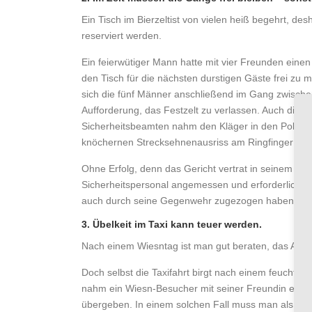
Ein Tisch im Bierzeltist von vielen heiß begehrt, d
reserviert werden.
Ein feierwütiger Mann hatte mit vier Freunden einen 
den Tisch für die nächsten durstigen Gäste frei zu
sich die fünf Männer anschließend im Gang zwischen
Aufforderung, das Festzelt zu verlassen. Auch die P
Sicherheitsbeamten nahm den Kläger in den Polizeigr
knöchernen Strecksehnenausriss am Ringfinger zu 
Ohne Erfolg, denn das Gericht vertrat in seinem
Urt
Sicherheitspersonal angemessen und erforderlich g
auch durch seine Gegenwehr zugezogen haben.
3. Übelkeit im Taxi kann teuer werden.
Nach einem Wiesntag ist man gut beraten, das Auto
Doch selbst die Taxifahrt birgt nach einem feuchtf
nahm ein Wiesn-Besucher mit seiner Freundin ein T
übergeben. In einem solchen Fall muss man als Fahr