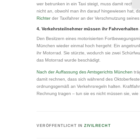
wer betrunken in ein Taxi steigt, muss damit rechne
nicht an, obwohl man ihn darauf hingewiesen hat, 
Richter
der Taxifahrer an der Verschmutzung seines
4. Verkehrsteilnehmer müssen ihr Fahrverhalte
Den Besitzern eines motorisierten Fortbewegungsmitt
München wieder einmal hoch hergeht: Ein angetrunke
ihr Motorrad. Sie stürzte, wodurch sie zwei Schürfw
das Motorrad wurde beschädigt.
Nach der Auffassung des Amtsgerichts München
trä
damit rechnen, dass sich während des Oktoberfest
ordnungsgemäß an Verkehrsregeln halten. Kraftfah
Rechnung tragen – tun sie es nicht müssen sie, wie
VERÖFFENTLICHT IN
ZIVILRECHT