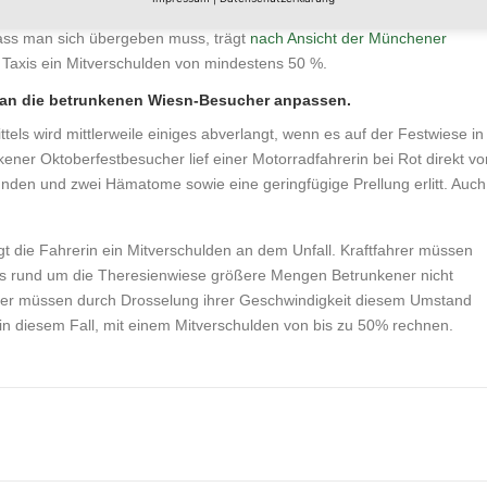
n, dass er sich eventuell übergeben muss. Hält der Taxifahrer hingegen
dass man sich übergeben muss, trägt
nach Ansicht der Münchener
 Taxis ein Mitverschulden von mindestens 50 %.
n an die betrunkenen Wiesn-Besucher anpassen.
els wird mittlerweile einiges abverlangt, wenn es auf der Festwiese in
ner Oktoberfestbesucher lief einer Motorradfahrerin bei Rot direkt vo
unden und zwei Hämatome sowie eine geringfügige Prellung erlitt. Auch
gt die Fahrerin ein Mitverschulden an dem Unfall. Kraftfahrer müssen
es rund um die Theresienwiese größere Mengen Betrunkener nicht
rer müssen durch Drosselung ihrer Geschwindigkeit diesem Umstand
 in diesem Fall, mit einem Mitverschulden von bis zu 50% rechnen.