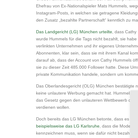
Ehefrau von Ex-Nationalspieler Mats Hummels, we
Instagram-Posts, in welchen sie getragene Kleidungs
den Zusatz „bezahlte Partnerschaft“ kenntlich zu m
Das Landgericht (LG) München urteilte
, dass Cathy
wurde Hummels für die Tags nicht bezahlt, sie habe 
verlinkten Unternehmen und ihr eigenes Unternehmen
Abonnenten, klar sein, dass sie mit ihrem Kanal kom
darauf ab, dass der Account von Cathy Hummels öff
sie zu dieser Zeit 485.000 Follower hatte. Diese U
private Kommunikation handele, sondern um kommer
Das Oberlandesgericht (OLG) München bestätigte nun
keine unlautere Werbung gemacht hat. Hummels hab
das Gesetz gegen den unlauteren Wettbewerb definie
verdienen wollen.
Doch bereits das LG München betonte, dass es sich 
beispielsweise das LG Karlsruhe
, dass die Mode- un
kennzeichnen muss, wenn sie dafür nicht bezahlt wir