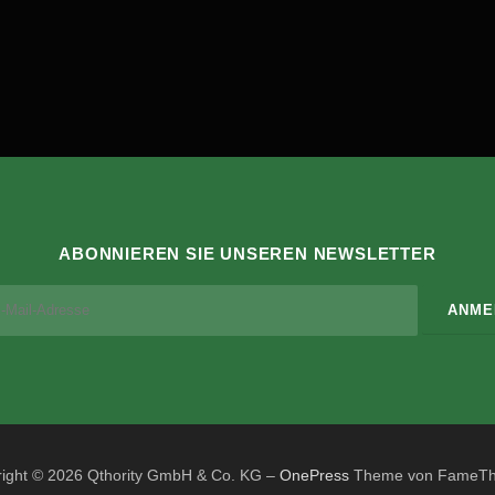
ABONNIEREN SIE UNSEREN NEWSLETTER
ight © 2026 Qthority GmbH & Co. KG
–
OnePress
Theme von FameT