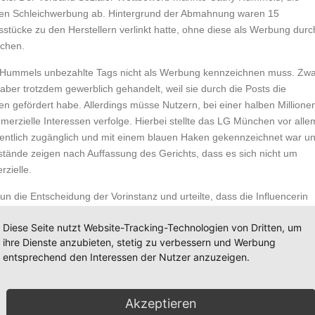
gen Schleichwerbung ab. Hintergrund der Abmahnung waren 15
stücke zu den Herstellern verlinkt hatte, ohne diese als Werbung durc
achen.
 Hummels unbezahlte Tags nicht als Werbung kennzeichnen muss. Zw
aber trotzdem gewerblich gehandelt, weil sie durch die Posts die
 gefördert habe. Allerdings müsse Nutzern, bei einer halben Millione
merzielle Interessen verfolge. Hierbei stellte das LG München vor alle
entlich zugänglich und mit einem blauen Haken gekennzeichnet war u
mstände zeigen nach Auffassung des Gerichts, dass es sich nicht um
zielle.
 die Entscheidung der Vorinstanz und urteilte, dass die Influencerin
e mit ihren Posts keine „geschäftliche Handlung“ vorgenommen, wie 
Diese Seite nutzt Website-Tracking-Technologien von Dritten, um
rt. Einfach ausgedrückt: Sie habe mit den Postings kein Geld
ihre Dienste anzubieten, stetig zu verbessern und Werbung
entsprechend den Interessen der Nutzer anzuzeigen.
hierbei um eine Einzelfallentscheidung handelt.
So entschied
d Fitness-Influencerin Pamela Reif ihre Beiträge auch als Werbung
Akzeptieren
d. Werbliche Posts sollten daher vorsorglich auch immer als solche