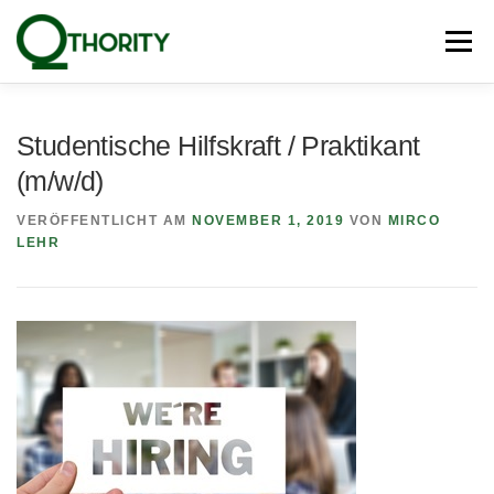
Zum
Inhalt
Menü
springen
PRODUKTE
UNSERE EXPERTEN
BLOG
Studentische Hilfskraft / Praktikant
(m/w/d)
PRESSE
NEWSLETTER
KONTAKT
VERÖFFENTLICHT AM
NOVEMBER 1, 2019
VON
MIRCO
LEHR