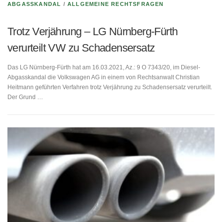
ABGASSKANDAL
/
ALLGEMEINE RECHTSFRAGEN
Trotz Verjährung – LG Nürnberg-Fürth
verurteilt VW zu Schadensersatz
Das LG Nürnberg-Fürth hat am 16.03.2021, Az.: 9 O 7343/20, im Diesel-
Abgasskandal die Volkswagen AG in einem von Rechtsanwalt Christian
Heitmann geführten Verfahren trotz Verjährung zu Schadensersatz verurteilt.
Der Grund …