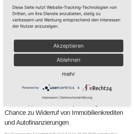
Diese Seite nutzt Website-Tracking-Technologien von
Dritten, um ihre Dienste anzubieten, stetig zu
ABGASSKANDAL
verbessern und Werbung entsprechend den Interessen
der Nutzer anzuzeigen.
Dieselskandal: EuGH und BGH öffnen Türen
für Volkswagen und Daimler Kunden
Akzeptieren
In der vergangenen und dieser Woche kam es zu zwei Terminen, die es –
Ablehnen
bestätigen sich die eindeutigen Tendenzen in Form von Urteilen – für die
Autohersteller in sich haben. …
mehr
KAUFRECHT
Powered by
&
Impressum
|
Datenschutzerklärung
EuGH kippt BGH-Rechtsprechung. Neue
Chance zu Widerruf von Immobilienkrediten
und Autofinanzierungen