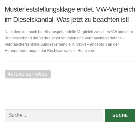
Musterfeststellungsklage endet. VW-Vergleich
im Dieselskandal. Was jetzt zu beachten ist!
Nachdem der nach bereits ausgehandelte Vergleich zwischen VW und dem
Bundesverband der Verbraucherzentralen und Verbraucherverbände –
Verbraucherzentrale Bundesverband e.V. (vzbv) – angeblich an den
Honorarforderungen der Rechtsanwälte in Höhe von …
B
e
ÄLTERE BEITRÄGE
i
t
r
a
g
Suche
s
nach:
n
a